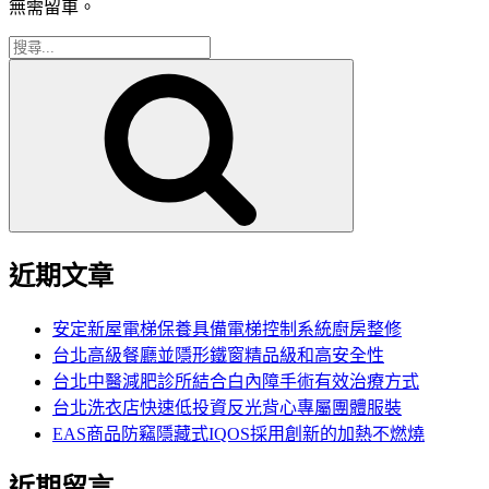
無需留車。
搜
搜
尋
尋
關
鍵
字:
近期文章
安定新屋電梯保養具備電梯控制系統廚房整修
台北高級餐廳並隱形鐵窗精品級和高安全性
台北中醫減肥診所結合白內障手術有效治療方式
台北洗衣店快速低投資反光背心專屬團體服裝
EAS商品防竊隱藏式IQOS採用創新的加熱不燃燒
近期留言