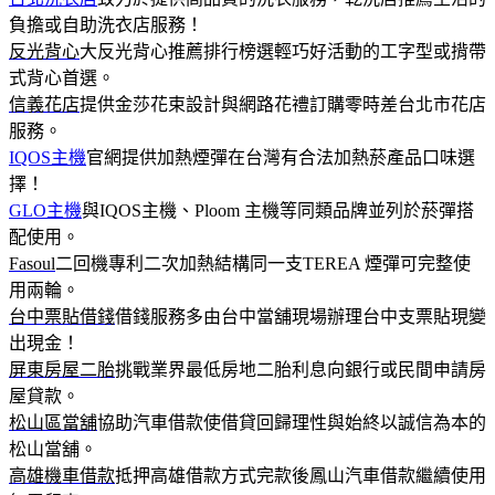
負擔或自助洗衣店服務！
反光背心
大反光背心推薦排行榜選輕巧好活動的工字型或揹帶
式背心首選。
信義花店
提供金莎花束設計與網路花禮訂購零時差台北市花店
服務。
IQOS主機
官網提供加熱煙彈在台灣有合法加熱菸產品口味選
擇！
GLO主機
與IQOS主機、Ploom 主機等同類品牌並列於菸彈搭
配使用。
Fasoul
二回機專利二次加熱結構同一支TEREA 煙彈可完整使
用兩輪。
台中票貼借錢
借錢服務多由台中當舖現場辦理台中支票貼現變
出現金！
屏東房屋二胎
挑戰業界最低房地二胎利息向銀行或民間申請房
屋貸款。
松山區當舖
協助汽車借款使借貸回歸理性與始終以誠信為本的
松山當舖。
高雄機車借款
抵押高雄借款方式完款後鳳山汽車借款繼續使用