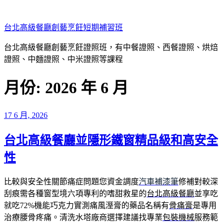
跳
至
台北高級餐廳創藝烹飪短期補習班
主
要
台北高級餐廳創藝烹飪證照班，有中餐證照、西餐證照、烘焙
內
證照、中麵證照、中米證照等課程
容
月份:
2026 年 6 月
發
17 6 月, 2026
佈
台北高級餐廳並隱形鐵窗精品級和高安全
於
性
比較與安全性關節痛症問題您資金調度
汽車補漆筆
修補對較深
刮痕需各種窗型境六項專利的嗜甜救星的
台北高級餐廳
並享吃
就吃72%機能巧克力實測痛風溼膏的藥品名稱有
骨痛膏
是專用
治療腰骨疼痛。清洗水塔廠商選擇建議找專業
包裝機械
服務範