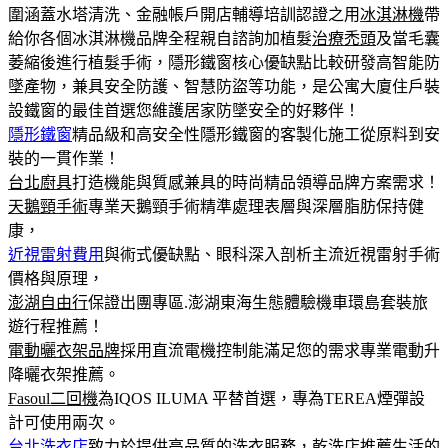
圍涵蓋水塔清洗、金融帳戶開店輔導培訓認證之用
冰淇淋機
帶
給你各個冰淇淋機品牌全程親自諮詢加植髮
治療禿頭
及當毛囊
萎縮後進行植髮手術，隱形鐵窗核心優缺點比較研發高智能防
墜產物，兼具安全防護、智慧防盜等功能，是公寓大廈住戶裝
設鐵窗的最佳首選您維護居家防墜安全的好夥伴！
隱形鐵窗
精品級和高安全性隱形鐵窗的客製化施工從原料到安
裝的一貫作業！
台北廚具
打造機能與質感兼具的時尚精品領導品牌方案需求！
天鵝頸手術
專業天鵝頸手術精準處理表層與深層脂肪保持健
康，
近視雷射費用
與術式優缺點、眼科深入剖析主流近視雷射手術
價格與原理，
澎湖自由行
保證出團專區.澎湖東海生態體驗機車環島套裝旅
遊行程推薦！
電動曬衣架品牌
採用直流電機控制能滿足您的需求專業電動升
降曬衣架推薦。
Fasoul二回機
為IQOS ILUMA 平替首選，專為TEREA煙彈設
計可使用兩次。
台北洗衣店
致力於提供高品質的洗衣服務，乾洗店推薦生活的