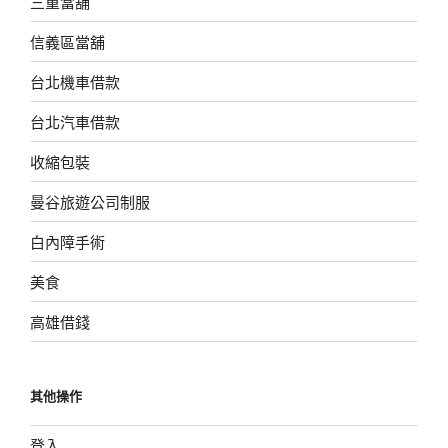
三重當舖
信義區當舖
台北機車借款
台北汽車借款
收縮包裝
曼谷旅遊公司制服
白內障手術
美食
高雄借錢
其他操作
登入