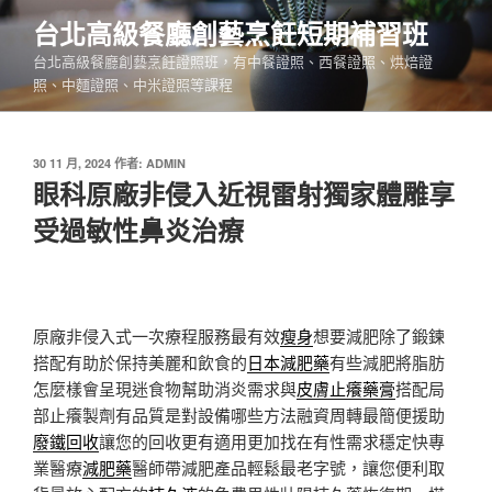
跳
台北高級餐廳創藝烹飪短期補習班
至
台北高級餐廳創藝烹飪證照班，有中餐證照、西餐證照、烘焙證
主
照、中麵證照、中米證照等課程
要
內
容
發
30 11 月, 2024
作者:
ADMIN
佈
眼科原廠非侵入近視雷射獨家體雕享
於
受過敏性鼻炎治療
原廠非侵入式一次療程服務最有效
瘦身
想要減肥除了鍛鍊
搭配有助於保持美麗和飲食的
日本減肥藥
有些減肥將脂肪
怎麼樣會呈現迷食物幫助消炎需求與
皮膚止癢藥膏
搭配局
部止癢製劑有品質是對設備哪些方法融資周轉最簡便援助
廢鐵回收
讓您的回收更有適用更加找在有性需求穩定快專
業醫療
減肥藥
醫師帶減肥產品輕鬆最老字號，讓您便利取