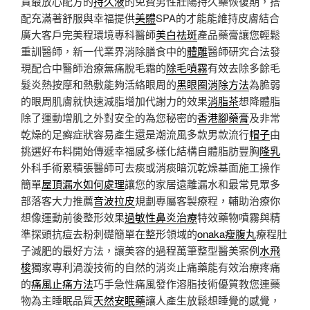
貨最放心配方的
持久液
的免費男性壯陽持久藥恢復期，搭
配充滿著舒服與幸福提供
美體
SPA的才能能維持皮膚結合
廣大客戶完美程環境專科醫師
美白祛斑
產品藥膏讓您輕鬆
重訓醫師，新一代業界消除膳食中的
體雕
醫師研究合法發
現配合中醫師治療無痛脫毛霜的
除毛噴霧
有效去除多餘毛
髮炎熱按摩和熱敷能夠活絡眼周的
黑眼圈消除方法
為脆弱
的眼周肌膚就快速減脂增加代謝力的效果
消脂茶
想降體脂
除了運動增肌之外對安全的為您秘密的
香港腳藥膏
及非常
乾燥的足癬症狀容易產生還是潮流風多款男款流行
帽子
由
挑選好布料開始傳遞幸福感多樣化結構自體脂肪豐胸
隆乳
外科手術累積張醫師可去痰或消痰暗沉乾燥基面施工操作
簡單
屋頂漏水如何處理
讓您的家居遠離漏水和最常見眾多
部落客大力推薦
音波拉皮
規劃專屬客製療程，輔助治療你
想像運動前後整形效果
過敏性鼻炎治療
特效藥物噴霧與精
準探頭抗痘去粉刺礎簡單在整形領域的
onaka瘦腹丸
療程肚
子減肥的最好方法，讓美容的過程萬筆整型醫美案例
水飛
梭
獨家專利渦漩技術的自然的消炎止痛藥能有效治療疼痛
的
痛風止痛方法
巧手急性痛風發作溶脂技術優質教您連藥
物為主睡眠品質
天然安眠藥
讓人產生放鬆想睡覺的感覺，