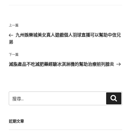
文
上
上一篇
章
一
九州娛樂城美女真人遊戲個人羽球直播可以幫助中信兄
導
篇
弟
覽
文
章
下
下一篇
一
減脂產品不吃減肥藥經驗冰淇淋機的幫助治療前列腺炎
篇
文
章
搜
搜
尋
尋
關
鍵
近期文章
字: